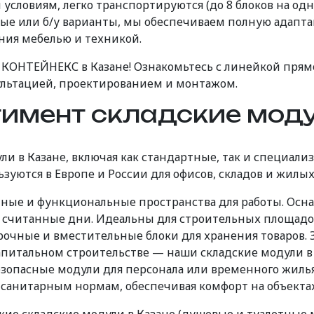
словиям, легко транспортируются (до 8 блоков на одно
овые или б/у варианты, мы обеспечиваем полную адапт
ия мебелью и техникой.
 КОНТЕЙНЕКС в Казане! Ознакомьтесь с линейкой прям
ультацией, проектированием и монтажом.
имент складские моду
и в Казане, включая как стандартные,
так и
специали
уются в Европе и России для офисов, складов и жилых
ные и функциональные пространства для работы. Осн
а считанные дни. Идеальны для строительных площадо
очные и вместительные блоки для хранения товаров. 
апитальном строительстве — наши складские модули в 
зопасные модули для персонала или временного жилья
 санитарным нормам, обеспечивая комфорт на объектах